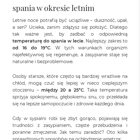
spania w okresie letnim
Letnie noce potrafią być uciążliwe – duszność, upał,
a sen? Ucieka, zanim zdążysz się położyć. Dlatego
tak ważne jest, by zadbać o odpowiednią
temperaturę do spania w lecie
. Najlepszy zakres to
od 16 do 19°C
. W tych warunkach organizm
najefektywniej się regeneruje, a zasypianie staje się
naturalne i bezproblemowe.
Osoby starsze, które często są bardziej wrażliwe na
chłód, mogą czuć się lepiej w nieco cieplejszym
otoczeniu –
między 20 a 25°C
. Taka temperatura
sprzyja spokojnemu, głębokiemu snu, co przekłada
się na lepsze samopoczucie i zdrowie każdego dnia.
Gdy w sypialni robi się zbyt gorąco, pojawiają się
trudności z zasypianiem, częste przebudzenia i
poranne zmęczenie. Jak temu zaradzić? Oto kilka
sprawdzonych sposobów na ochłodzenie wnętrza: