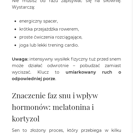
Nie musisz od razu zapisywać się na siłownię.
Wystarczą:
energiczny spacer,
krótka przejażdżka rowerem,
proste ćwiczenia rozciągające,
joga lub lekki trening cardio.
Uwaga:
intensywny wysiłek fizyczny tuż przed snem
może działać odwrotnie – pobudzać zamiast
wyciszać. Klucz to
umiarkowany ruch o
odpowiedniej porze
.
Znaczenie faz snu i wpływ
hormonów: melatonina i
kortyzol
Sen to złożony proces, który przebiega w kilku