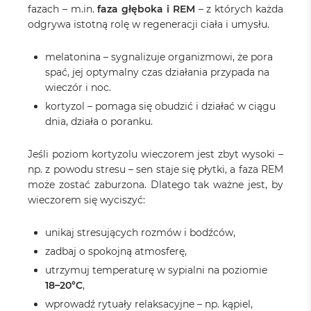
fazach – m.in.
faza głęboka i REM
– z których każda
odgrywa istotną rolę w regeneracji ciała i umysłu.
melatonina – sygnalizuje organizmowi, że pora
spać, jej optymalny czas działania przypada na
wieczór i noc.
kortyzol – pomaga się obudzić i działać w ciągu
dnia, działa o poranku.
Jeśli poziom kortyzolu wieczorem jest zbyt wysoki –
np. z powodu stresu – sen staje się płytki, a faza REM
może zostać zaburzona. Dlatego tak ważne jest, by
wieczorem się wyciszyć:
unikaj stresujących rozmów i bodźców,
zadbaj o spokojną atmosferę,
utrzymuj temperaturę w sypialni na poziomie
18–20°C
,
wprowadź rytuały relaksacyjne – np. kąpiel,