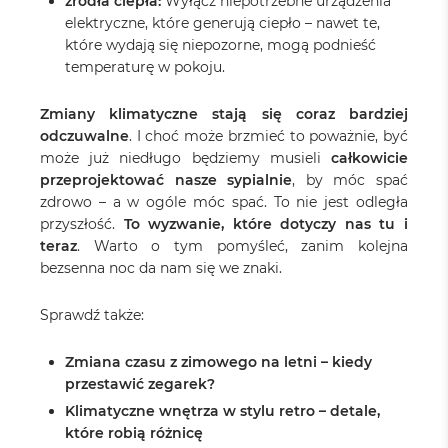
źródła ciepła:
Wyłącz niepotrzebne urządzenia
elektryczne, które generują ciepło – nawet te,
które wydają się niepozorne, mogą podnieść
temperaturę w pokoju.
Zmiany klimatyczne stają się coraz bardziej
odczuwalne
. I choć może brzmieć to poważnie, być
może już niedługo będziemy musieli
całkowicie
przeprojektować nasze sypialnie
, by móc spać
zdrowo – a w ogóle móc spać. To nie jest odległa
przyszłość.
To wyzwanie, które dotyczy nas tu i
teraz
. Warto o tym pomyśleć, zanim kolejna
bezsenna noc da nam się we znaki.
Sprawdź także:
Zmiana czasu z zimowego na letni – kiedy
przestawić zegarek?
Klimatyczne wnętrza w stylu retro – detale,
które robią różnicę