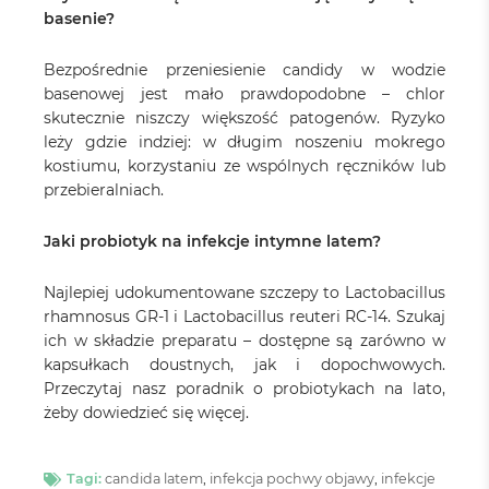
basenie?
Bezpośrednie przeniesienie candidy w wodzie
basenowej jest mało prawdopodobne – chlor
skutecznie niszczy większość patogenów. Ryzyko
leży gdzie indziej: w długim noszeniu mokrego
kostiumu, korzystaniu ze wspólnych ręczników lub
przebieralniach.
Jaki probiotyk na infekcje intymne latem?
Najlepiej udokumentowane szczepy to Lactobacillus
rhamnosus GR-1 i Lactobacillus reuteri RC-14. Szukaj
ich w składzie preparatu – dostępne są zarówno w
kapsułkach doustnych, jak i dopochwowych.
Przeczytaj nasz poradnik o probiotykach na lato,
żeby dowiedzieć się więcej.
Tagi:
candida latem
,
infekcja pochwy objawy
,
infekcje