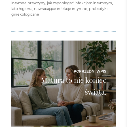
intymne przyczyny
,
jak zapobiegać infekcjom intymnym
,
lato higiena
,
nawracające infekcje intymne
,
probiotyki
ginekologiczne
POPRZEDNI WPIS
Matura to nie koniec
świata.