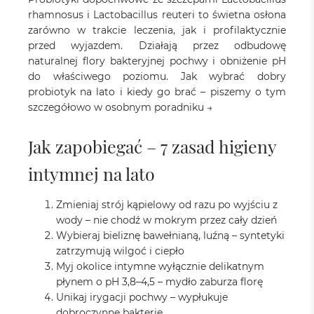
rhamnosus i Lactobacillus reuteri to świetna osłona
zarówno w trakcie leczenia, jak i profilaktycznie
przed wyjazdem. Działają przez odbudowę
naturalnej flory bakteryjnej pochwy i obniżenie pH
do właściwego poziomu. Jak wybrać dobry
probiotyk na lato i kiedy go brać – piszemy o tym
szczegółowo w osobnym poradniku →
Jak zapobiegać – 7 zasad higieny
intymnej na lato
Zmieniaj strój kąpielowy od razu po wyjściu z
wody – nie chodź w mokrym przez cały dzień
Wybieraj bieliznę bawełnianą, luźną – syntetyki
zatrzymują wilgoć i ciepło
Myj okolice intymne wyłącznie delikatnym
płynem o pH 3,8–4,5 – mydło zaburza florę
Unikaj irygacji pochwy – wypłukuje
dobroczynne bakterie