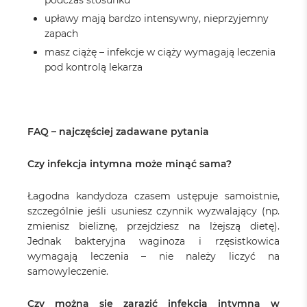
podczas stosunku
upławy mają bardzo intensywny, nieprzyjemny
zapach
masz ciążę – infekcje w ciąży wymagają leczenia
pod kontrolą lekarza
FAQ – najczęściej zadawane pytania
Czy infekcja intymna może minąć sama?
Łagodna kandydoza czasem ustępuje samoistnie,
szczególnie jeśli usuniesz czynnik wyzwalający (np.
zmienisz bieliznę, przejdziesz na lżejszą dietę).
Jednak bakteryjna waginoza i rzęsistkowica
wymagają leczenia – nie należy liczyć na
samowyleczenie.
Czy można się zarazić infekcją intymną w