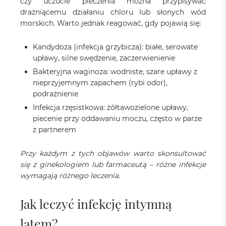
czy uczucie pieczenia można przypisywać
drażniącemu działaniu chloru lub słonych wód
morskich. Warto jednak reagować, gdy pojawią się:
Kandydoza (infekcja grzybicza): białe, serowate
upławy, silne swędzenie, zaczerwienienie
Bakteryjna waginoza: wodniste, szare upławy z
nieprzyjemnym zapachem (rybi odor),
podrażnienie
Infekcja rzęsistkowa: żółtawozielone upławy,
piecenie przy oddawaniu moczu, często w parze
z partnerem
Przy każdym z tych objawów warto skonsultować
się z ginekologiem lub farmaceutą – różne infekcje
wymagają różnego leczenia.
Jak leczyć infekcję intymną
latem?