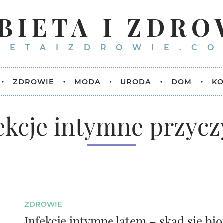
BIETA I ZDRO
IETAIZDROWIE.CO
ZDROWIE
MODA
URODA
DOM
KO
ekcje intymne przyc
ZDROWIE
Infekcje intymne latem – skąd się bio