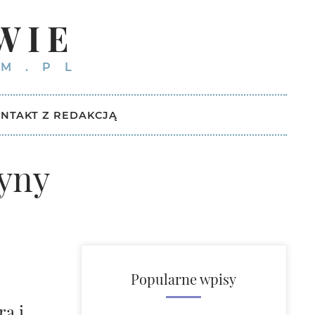
WIE
M.PL
NTAKT Z REDAKCJĄ
zyny
Popularne wpisy
rą i