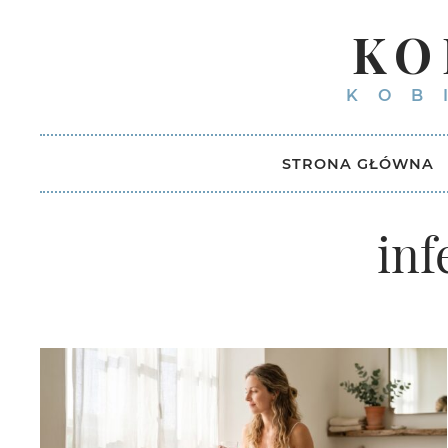
KO
KOB
STRONA GŁÓWNA
inf