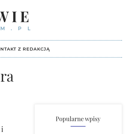
WIE
M.PL
NTAKT Z REDAKCJĄ
ra
Popularne wpisy
i