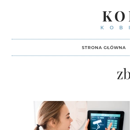
KO
KOB
STRONA GŁÓWNA
z