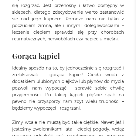
się rozgrzać. Jest przenośny i łatwo dostępny w
sklepach, dlatego zdecydowanie warto zastanowić
się nad jego kupnem. Pomoże nam nie tylko z
poczuciem zimna, ale i innymi dolegliwościami –
leczenie ciepłem sprawdzi się przy chorobach
reumatycznych, nerwobólach czy napięciu mięśni.
Gorąca kąpiel
Idealny sposób na to, by jednocześnie się rozgrzać i
zrelaksować – gorąca kąpiel! Ciepła woda z
dodatkiem ulubionych olejków lub płynów do mycia
pozwoli nam wypocząć i sprawić sobie chwilę
przyjemności. Po takiej kąpieli pójście spać na
pewno nie przysporzy nam zbyt wielu trudności –
będziemy wypoczęci i rozgrzani.
Zimy wcale nie muszą być takie ciężkie. Nawet jeśli
jesteśmy zwolennikami lata i ciepłej pogody, wciąż
możemy odnaleźć coś pozytywnego w zimowej