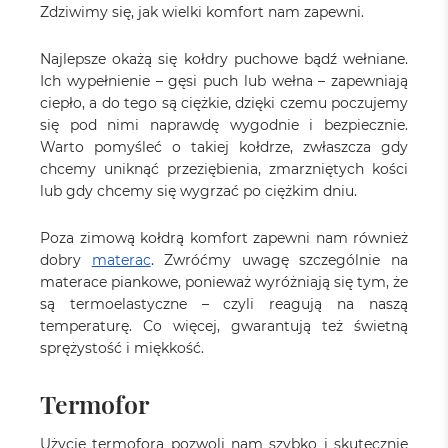
Zdziwimy się, jak wielki komfort nam zapewni.
Najlepsze okażą się kołdry puchowe bądź wełniane.
Ich wypełnienie – gęsi puch lub wełna – zapewniają
ciepło, a do tego są ciężkie, dzięki czemu poczujemy
się pod nimi naprawdę wygodnie i bezpiecznie.
Warto pomyśleć o takiej kołdrze, zwłaszcza gdy
chcemy uniknąć przeziębienia, zmarzniętych kości
lub gdy chcemy się wygrzać po ciężkim dniu.
Poza zimową kołdrą komfort zapewni nam również
dobry
materac
. Zwróćmy uwagę szczególnie na
materace piankowe, ponieważ wyróżniają się tym, że
są termoelastyczne – czyli reagują na naszą
temperaturę. Co więcej, gwarantują też świetną
sprężystość i miękkość.
Termofor
Użycie termofora pozwoli nam szybko i skutecznie