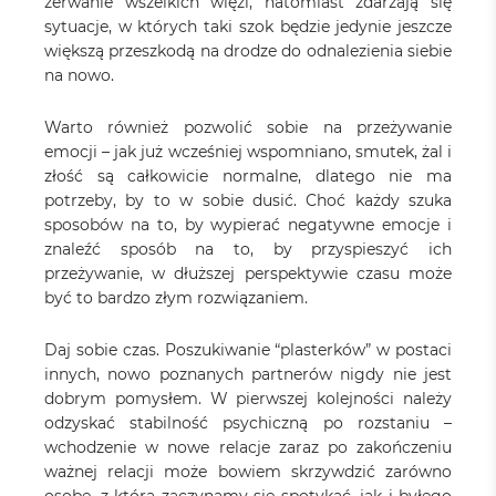
zerwanie wszelkich więzi, natomiast zdarzają się
sytuacje, w których taki szok będzie jedynie jeszcze
większą przeszkodą na drodze do odnalezienia siebie
na nowo.
Warto również pozwolić sobie na przeżywanie
emocji – jak już wcześniej wspomniano, smutek, żal i
złość są całkowicie normalne, dlatego nie ma
potrzeby, by to w sobie dusić. Choć każdy szuka
sposobów na to, by wypierać negatywne emocje i
znaleźć sposób na to, by przyspieszyć ich
przeżywanie, w dłuższej perspektywie czasu może
być to bardzo złym rozwiązaniem.
Daj sobie czas. Poszukiwanie “plasterków” w postaci
innych, nowo poznanych partnerów nigdy nie jest
dobrym pomysłem. W pierwszej kolejności należy
odzyskać stabilność psychiczną po rozstaniu –
wchodzenie w nowe relacje zaraz po zakończeniu
ważnej relacji może bowiem skrzywdzić zarówno